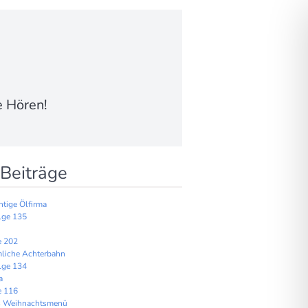
e Hören!
Beiträge
htige Ölfirma
lge 135
e 202
mliche Achterbahn
lge 134
a
e 116
tes Weihnachtsmenü