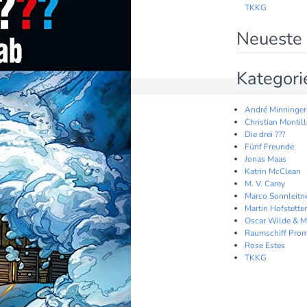
TKKG
Neueste
Kategori
André Minninger
Christian Montil
Die drei ???
Fünf Freunde
Jonas Maas
Katrin McClean
M. V. Carey
Marco Sonnleitn
Martin Hofstetter
Oscar Wilde & M
Raumschiff Prom
Rose Estes
TKKG