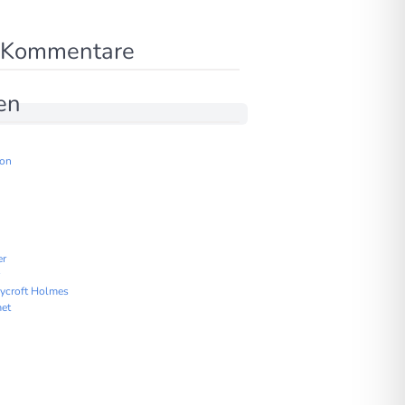
 Kommentare
en
lon
er
ycroft Holmes
et