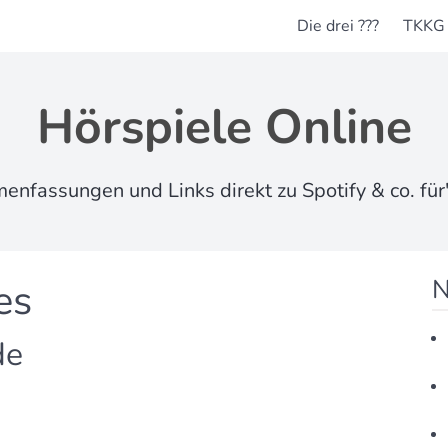
Die drei ???
TKKG
Hörspiele Online
nfassungen und Links direkt zu Spotify & co. für'
N
es
de