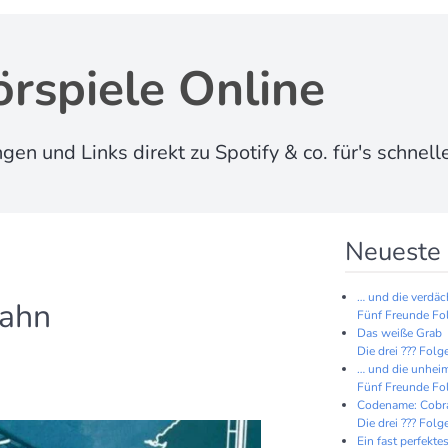
rspiele Online
 und Links direkt zu Spotify & co. für's schnell
Neueste 
… und die verdäc
bahn
Fünf Freunde Fo
Das weiße Grab
Die drei ??? Folg
… und die unhei
Fünf Freunde Fo
Codename: Cobr
Die drei ??? Folg
Ein fast perfek