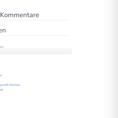
 Kommentare
en
lon
er
ycroft Holmes
et