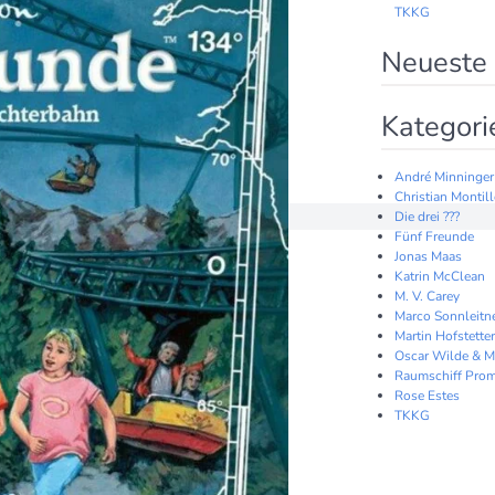
TKKG
Neueste
Kategori
André Minninger
Christian Montil
Die drei ???
Fünf Freunde
Jonas Maas
Katrin McClean
M. V. Carey
Marco Sonnleitn
Martin Hofstetter
Oscar Wilde & M
Raumschiff Prom
Rose Estes
TKKG