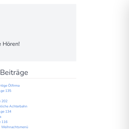
e Hören!
Beiträge
htige Ölfirma
lge 135
e 202
mliche Achterbahn
lge 134
a
e 116
tes Weihnachtsmenü